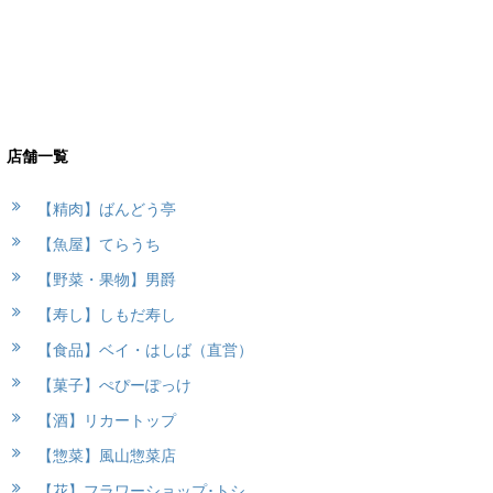
店舗一覧
【精肉】ばんどう亭
【魚屋】てらうち
【野菜・果物】男爵
【寿し】しもだ寿し
【食品】ベイ・はしば（直営）
【菓子】ぺぴーぽっけ
【酒】リカートップ
【惣菜】風山惣菜店
【花】フラワーショップ･トシ