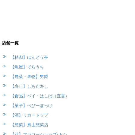
店舗一覧
【精肉】ばんどう亭
【魚屋】てらうち
【野菜・果物】男爵
【寿し】しもだ寿し
【食品】ベイ・はしば（直営）
【菓子】ぺぴーぽっけ
【酒】リカートップ
【惣菜】風山惣菜店
【花】フラワーショップ･トシ