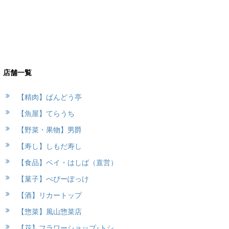
店舗一覧
【精肉】ばんどう亭
【魚屋】てらうち
【野菜・果物】男爵
【寿し】しもだ寿し
【食品】ベイ・はしば（直営）
【菓子】ぺぴーぽっけ
【酒】リカートップ
【惣菜】風山惣菜店
【花】フラワーショップ･トシ