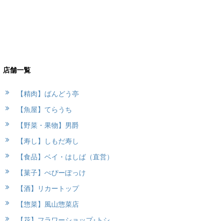
店舗一覧
【精肉】ばんどう亭
【魚屋】てらうち
【野菜・果物】男爵
【寿し】しもだ寿し
【食品】ベイ・はしば（直営）
【菓子】ぺぴーぽっけ
【酒】リカートップ
【惣菜】風山惣菜店
【花】フラワーショップ･トシ