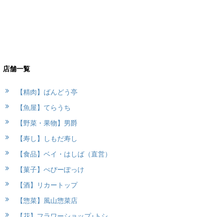
店舗一覧
【精肉】ばんどう亭
【魚屋】てらうち
【野菜・果物】男爵
【寿し】しもだ寿し
【食品】ベイ・はしば（直営）
【菓子】ぺぴーぽっけ
【酒】リカートップ
【惣菜】風山惣菜店
【花】フラワーショップ･トシ