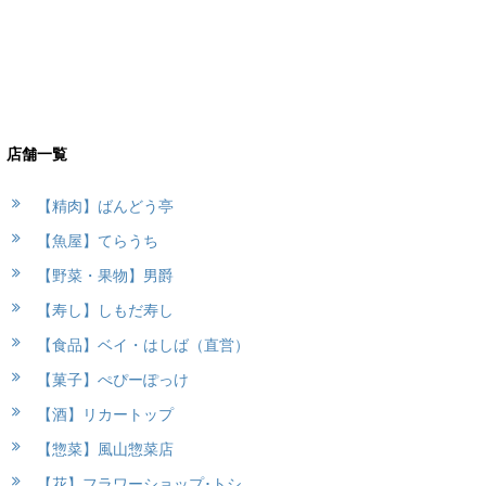
店舗一覧
【精肉】ばんどう亭
【魚屋】てらうち
【野菜・果物】男爵
【寿し】しもだ寿し
【食品】ベイ・はしば（直営）
【菓子】ぺぴーぽっけ
【酒】リカートップ
【惣菜】風山惣菜店
【花】フラワーショップ･トシ