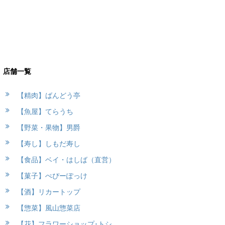
店舗一覧
【精肉】ばんどう亭
【魚屋】てらうち
【野菜・果物】男爵
【寿し】しもだ寿し
【食品】ベイ・はしば（直営）
【菓子】ぺぴーぽっけ
【酒】リカートップ
【惣菜】風山惣菜店
【花】フラワーショップ･トシ