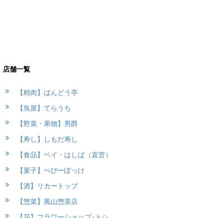
店舗一覧
【精肉】ばんどう亭
【魚屋】てらうち
【野菜・果物】男爵
【寿し】しもだ寿し
【食品】ベイ・はしば（直営）
【菓子】ぺぴーぽっけ
【酒】リカートップ
【惣菜】風山惣菜店
【花】フラワーショップ･トシ